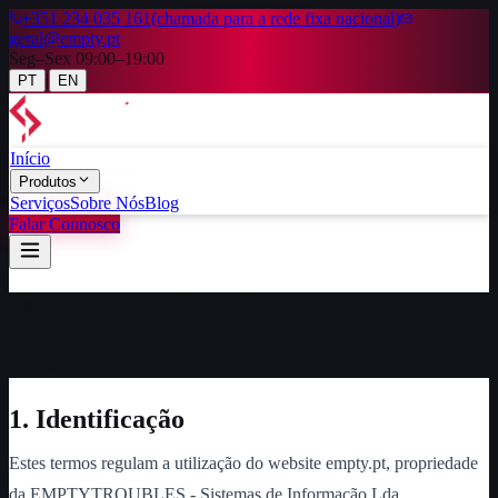
+351 234 035 161
(
chamada para a rede fixa nacional
)
geral@empty.pt
Seg–Sex 09:00–19:00
|
PT
EN
Início
Produtos
Serviços
Sobre Nós
Blog
Falar Connosco
Termos de Serviço
Última atualização:
8 de abril de 2025
1. Identificação
Estes termos regulam a utilização do website empty.pt, propriedade
da EMPTYTROUBLES - Sistemas de Informação Lda.