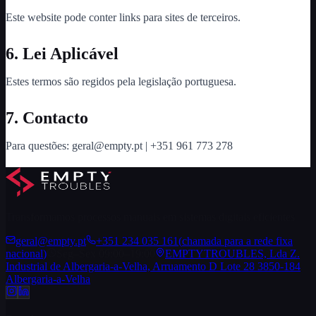
Este website pode conter links para sites de terceiros.
6. Lei Aplicável
Estes termos são regidos pela legislação portuguesa.
7. Contacto
Para questões: geral@empty.pt | +351 961 773 278
Transformamos processos manuais em sistemas digitais eficientes
geral@empty.pt
+351 234 035 161
(
chamada para a rede fixa
nacional
)
Seg–Sex 09:00–19:00
EMPTYTROUBLES, Lda Z.
Industrial de Albergaria-a-Velha, Arruamento D Lote 28 3850-184
Albergaria-a-Velha