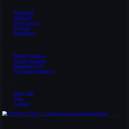
Produtos
FaturaPilot
WebCard
FlowConsent
FileVault
EmptyFleet
Serviços
Redes e Sistemas
Desenvolvimento
Equipamento IT
Firewall & Segurança
Empresa
Sobre Nós
Blog
Contacto
© 2026 EMPTYTROUBLES - Sistemas de Informação Lda.
Todos
os direitos reservados.